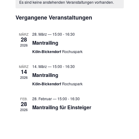
n
Es sind keine anstehenden Veranstaltungen vorhanden.
h
a
a
t
a
a
e
n
l
u
t
n
Vergangene Veranstaltungen
s
m
e
s
t
w
n
t
28. März — 15:00
-
16:30
MÄRZ
a
ä
28
d
a
Mantrailing
l
h
2026
e
l
l
t
Köln-Bickendorf
Rochuspark
r
e
u
t
v
n
n
14. März — 15:00
-
16:30
MÄRZ
u
14
.
o
g
Mantrailing
n
2026
A
n
Köln-Bickendorf
Rochuspark
g
n
V
e
s
28. Februar — 15:00
-
16:30
FEB.
e
n
28
i
Mantrailing für Einsteiger
r
2026
S
c
a
u
h
n
t
c
s
e
h