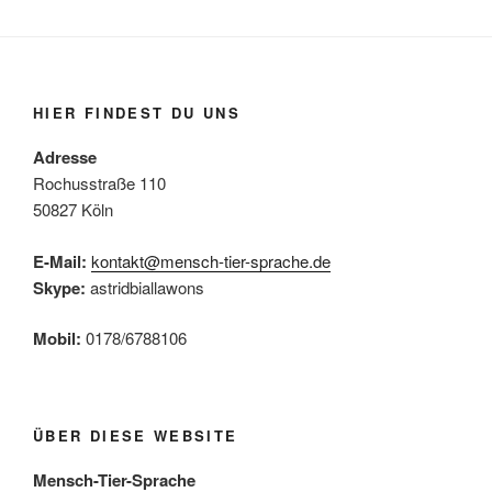
t
n
e
-
a
u
N
l
n
a
t
HIER FINDEST DU UNS
d
v
u
A
i
Adresse
n
n
g
Rochusstraße 110
g
s
a
50827 Köln
e
t
i
E-Mail:
n
kontakt@mensch-tier-sprache.de
i
c
Skype:
astridbiallawons
o
h
n
t
Mobil:
0178/6788106
e
n
,
ÜBER DIESE WEBSITE
N
Mensch-Tier-Sprache
a