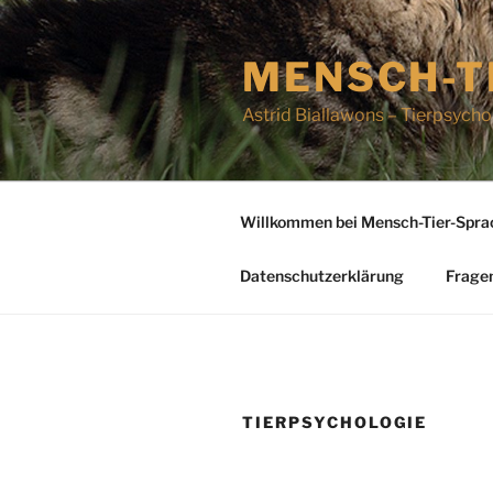
Zum
Inhalt
MENSCH-T
springen
Astrid Biallawons – Tierpsycho
Willkommen bei Mensch-Tier-Spra
Datenschutzerklärung
Frage
TIERPSYCHOLOGIE