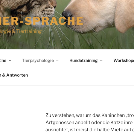
IER-SPRACHE
logie & Tiertraining
che
Tierpsychologie
Hundetraining
Workshops
n & Antworten
Zu verstehen, warum das Kaninchen „tr
Artgenossen anbellt oder die Katze ihre
ausrichtet, ist meist die halbe Miete a