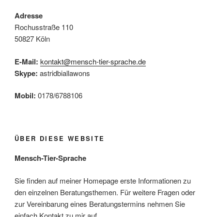
t
c
e
Adresse
h
n
Rochusstraße 110
e
-
50827 Köln
u
N
n
E-Mail:
kontakt@mensch-tier-sprache.de
a
d
Skype:
astridbiallawons
v
A
i
Mobil:
0178/6788106
n
g
s
a
t
i
i
c
ÜBER DIESE WEBSITE
o
h
Mensch-Tier-Sprache
n
t
e
Sie finden auf meiner Homepage erste Informationen zu
den einzelnen Beratungsthemen. Für weitere Fragen oder
n
zur Vereinbarung eines Beratungstermins nehmen Sie
,
einfach Kontakt zu mir auf.