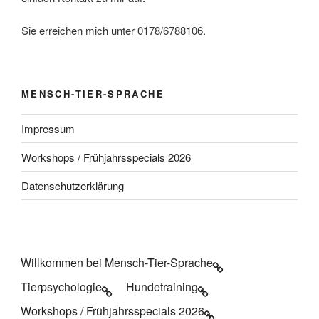
N
a
Sie erreichen mich unter 0178/6788106.
v
i
g
MENSCH-TIER-SPRACHE
a
t
Impressum
i
Workshops / Frühjahrsspecials 2026
o
n
Datenschutzerklärung
Willkommen bei Mensch-Tier-Sprache
Tierpsychologie
Hundetraining
Workshops / Frühjahrsspecials 2026