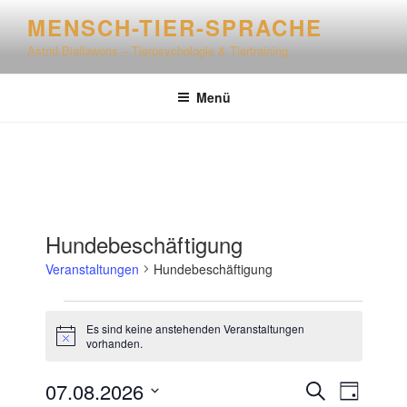
Zum
MENSCH-TIER-SPRACHE
Inhalt
Astrid Biallawons – Tierpsychologie & Tiertraining
springen
Menü
Hundebeschäftigung
Veranstaltungen
Hundebeschäftigung
Veranstaltungen
Es sind keine anstehenden Veranstaltungen
für
H
vorhanden.
i
7.
n
August
V
V
07.08.2026
w
S
T
e