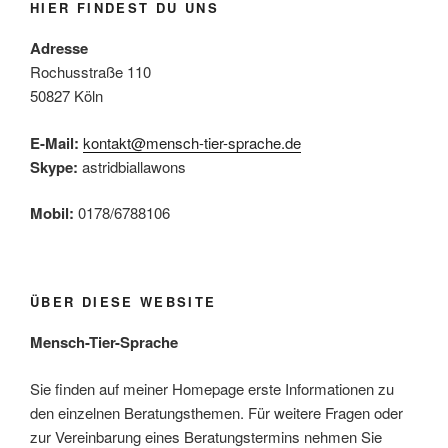
a
e
e
e
e
e
e
u
e
HIER FINDEST DU UNS
N
l
n
n
n
n
n
n
n
n
a
Adresse
t
d
v
Rochusstraße 110
u
A
50827 Köln
i
n
n
g
g
E-Mail:
kontakt@mensch-tier-sprache.de
s
a
e
Skype:
astridbiallawons
t
i
n
i
c
Mobil:
0178/6788106
o
h
n
t
e
ÜBER DIESE WEBSITE
n
Mensch-Tier-Sprache
,
N
Sie finden auf meiner Homepage erste Informationen zu
a
den einzelnen Beratungsthemen. Für weitere Fragen oder
v
zur Vereinbarung eines Beratungstermins nehmen Sie