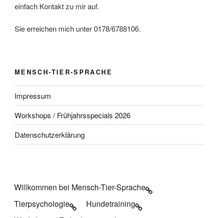
i
einfach Kontakt zu mir auf.
g
Sie erreichen mich unter 0178/6788106.
a
t
i
o
MENSCH-TIER-SPRACHE
n
Impressum
Workshops / Frühjahrsspecials 2026
Datenschutzerklärung
Willkommen bei Mensch-Tier-Sprache
Tierpsychologie
Hundetraining