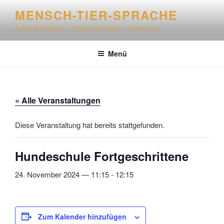
Zum
MENSCH-TIER-SPRACHE
Inhalt
Astrid Biallawons – Tierpsychologie & Tiertraining
springen
Menü
« Alle Veranstaltungen
Diese Veranstaltung hat bereits stattgefunden.
Hundeschule Fortgeschrittene
24. November 2024 — 11:15
-
12:15
Zum Kalender hinzufügen