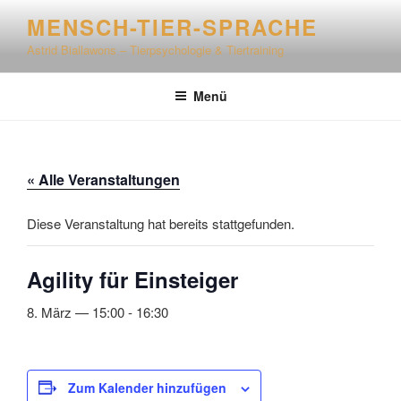
Zum
MENSCH-TIER-SPRACHE
Inhalt
Astrid Biallawons – Tierpsychologie & Tiertraining
springen
Menü
« Alle Veranstaltungen
Diese Veranstaltung hat bereits stattgefunden.
Agility für Einsteiger
8. März — 15:00
-
16:30
Zum Kalender hinzufügen