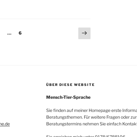
ng
Nächste
eite
Seite
…
6
Seite
ÜBER DIESE WEBSITE
Mensch-Tier-Sprache
Sie finden auf meiner Homepage erste Informa
Beratungsthemen. Für weitere Fragen oder zur
he.de
Beratungstermins nehmen Sie einfach Kontakt 
Sie erreichen mich unter 0178/6788106.