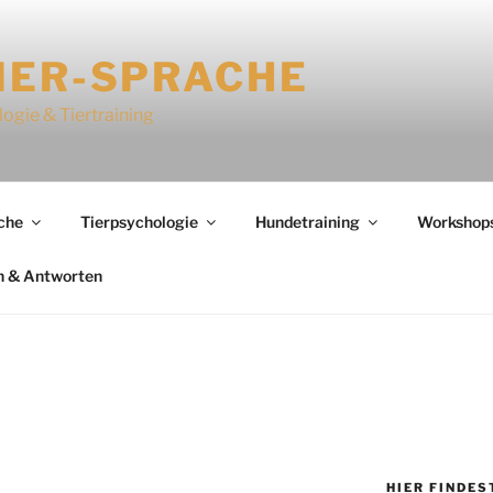
IER-SPRACHE
logie & Tiertraining
che
Tierpsychologie
Hundetraining
Workshops
n & Antworten
HIER FINDES