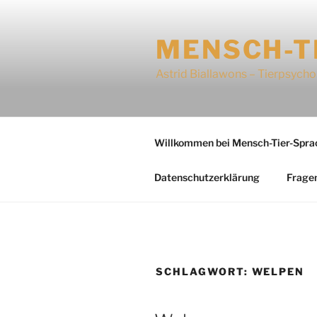
Zum
Inhalt
MENSCH-T
springen
Astrid Biallawons – Tierpsycho
Willkommen bei Mensch-Tier-Spra
Datenschutzerklärung
Frage
SCHLAGWORT:
WELPEN