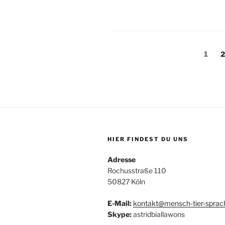
Seitennummerieru
Seite
S
1
2
der
Beiträge
HIER FINDEST DU UNS
Adresse
Rochusstraße 110
50827 Köln
E-Mail:
kontakt@mensch-tier-sprac
Skype:
astridbiallawons