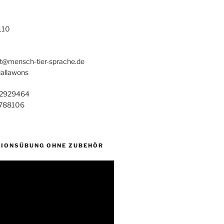
110
t@mensch-tier-sprache.de
iallawons
2929464
788106
IONSÜBUNG OHNE ZUBEHÖR