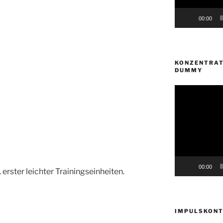
00:00
KONZENTRAT
DUMMY
Video-
Player
00:00
. erster leichter Trainingseinheiten.
IMPULSKONT