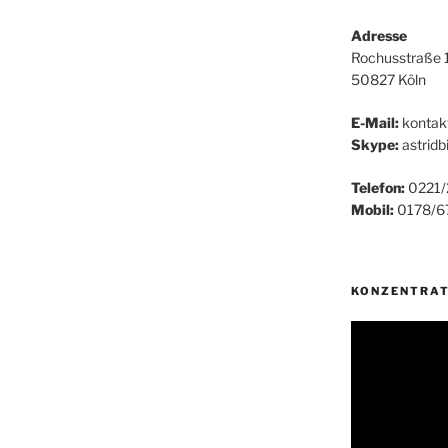
Adresse
Rochusstraße 
50827 Köln
E-Mail:
kontak
Skype:
astridb
Telefon:
0221/
Mobil:
0178/6
KONZENTRAT
Video-
Player