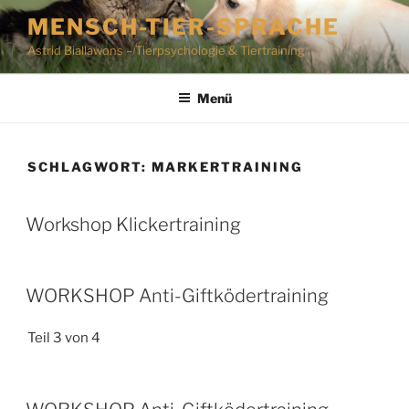
Zum
MENSCH-TIER-SPRACHE
Inhalt
Astrid Biallawons – Tierpsychologie & Tiertraining
springen
Menü
SCHLAGWORT:
MARKERTRAINING
Workshop Klickertraining
WORKSHOP Anti-Giftködertraining
Teil 3 von 4