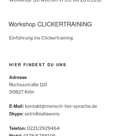
Workshop (10 Wochen 17.03. bis 26.05.26).
Workshop CLICKERTRAINING
Einführung ins Clickertraining
HIER FINDEST DU UNS
Adresse
Rochusstraße 110
50827 Köln
E-Mail:
kontakt@mensch-tier-sprache.de
Skype:
astridbiallawons
Telefon:
0221/2929464
Mobil:
0178/6788106