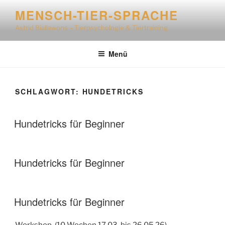
Zum
MENSCH-TIER-SPRACHE
Inhalt
Astrid Biallawons – Tierpsychologie & Tiertraining
springen
Menü
SCHLAGWORT:
HUNDETRICKS
Hundetricks für Beginner
Hundetricks für Beginner
Hundetricks für Beginner