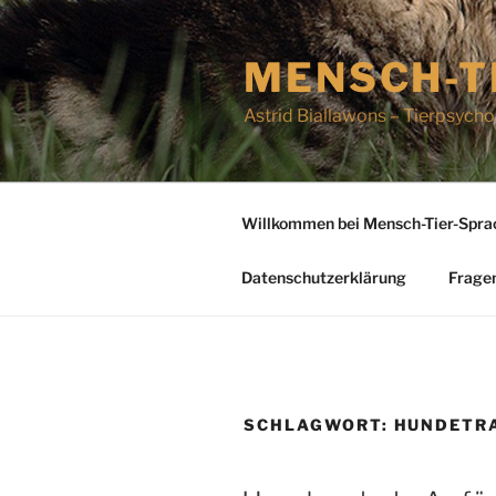
Zum
Inhalt
MENSCH-T
springen
Astrid Biallawons – Tierpsycho
Willkommen bei Mensch-Tier-Spra
Datenschutzerklärung
Frage
SCHLAGWORT:
HUNDETR