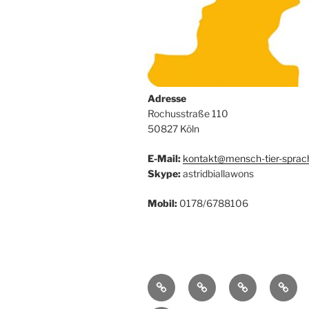
Adresse
Rochusstraße 110
50827 Köln
E-Mail:
kontakt@mensch-tier-sprac
Skype:
astridbiallawons
Mobil:
0178/6788106
Willkommen
Tierpsychologie
Hundetrainin
Work
bei
/