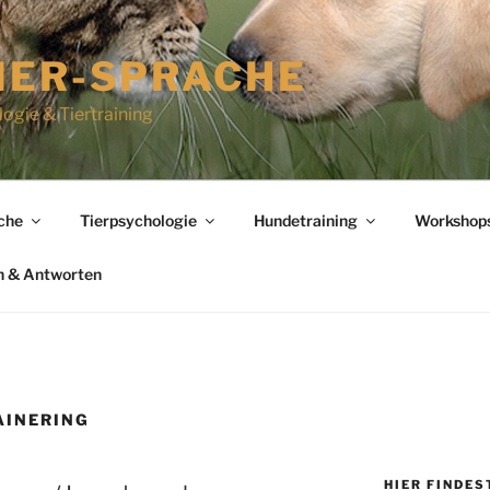
IER-SPRACHE
logie & Tiertraining
che
Tierpsychologie
Hundetraining
Workshops
n & Antworten
AINERING
HIER FINDES