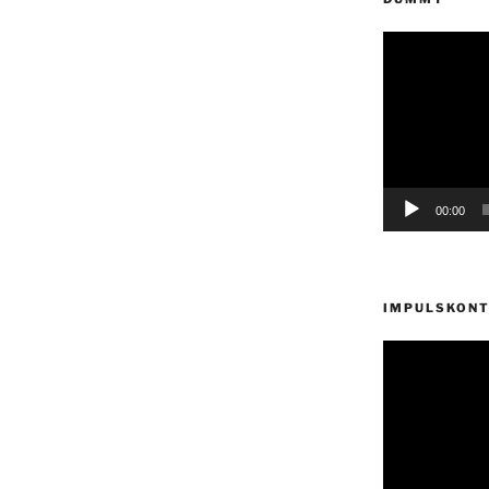
Video-
Player
00:00
IMPULSKONT
Video-
Player