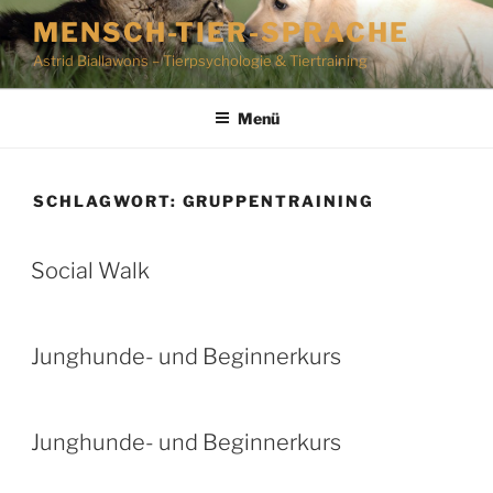
Zum
MENSCH-TIER-SPRACHE
Inhalt
Astrid Biallawons – Tierpsychologie & Tiertraining
springen
Menü
SCHLAGWORT:
GRUPPENTRAINING
Social Walk
Junghunde- und Beginnerkurs
Junghunde- und Beginnerkurs