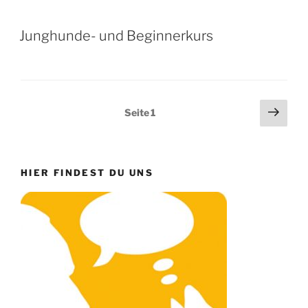
Junghunde- und Beginnerkurs
Seitennummerierung
Näch
Seite
1
Seit
der
Beiträge
HIER FINDEST DU UNS