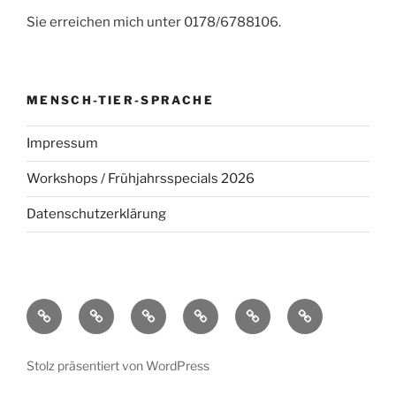
Sie erreichen mich unter 0178/6788106.
MENSCH-TIER-SPRACHE
Impressum
Workshops / Frühjahrsspecials 2026
Datenschutzerklärung
Willkommen
Tierpsychologie
Hundetraining
Workshops
Datenschutzerklärung
Fragen
bei
/
&
Mensch-
Frühjahrsspecials
Antworten
Stolz präsentiert von WordPress
Tier-
2026