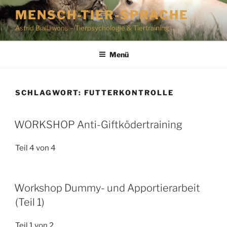
Zum
MENSCH-TIER-SPRACHE
Inhalt
Astrid Biallawons – Tierpsychologie & Tiertraining
springen
Menü
SCHLAGWORT:
FUTTERKONTROLLE
WORKSHOP Anti-Giftködertraining
Teil 4 von 4
Workshop Dummy- und Apportierarbeit
(Teil 1)
Teil 1 von 2