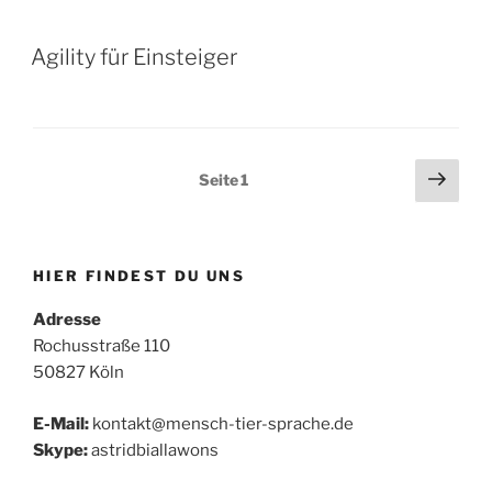
Agility für Einsteiger
Seitennummerierung
Näch
Seite
1
Seit
der
Beiträge
HIER FINDEST DU UNS
Adresse
Rochusstraße 110
50827 Köln
E-Mail:
kontakt@mensch-tier-sprache.de
Skype:
astridbiallawons