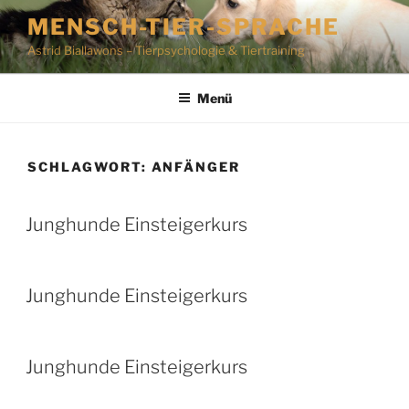
Zum
MENSCH-TIER-SPRACHE
Inhalt
Astrid Biallawons – Tierpsychologie & Tiertraining
springen
Menü
SCHLAGWORT:
ANFÄNGER
Junghunde Einsteigerkurs
Junghunde Einsteigerkurs
Junghunde Einsteigerkurs